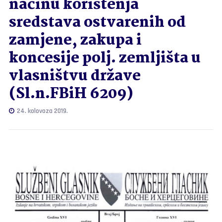
načinu korištenja
sredstava ostvarenih od
zamjene, zakupa i
koncesije polj. zemljišta u
vlasništvu države
(Sl.n.FBiH 6209)
24. kolovoza 2019.