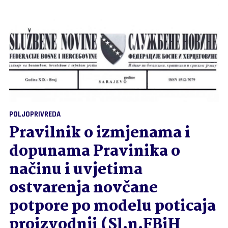
POLJOPRIVREDA
Pravilnik o izmjenama i
dopunama Pravinika o
načinu i uvjetima
ostvarenja novčane
potpore po modelu poticaja
proizvodnji (Sl.n.FBiH