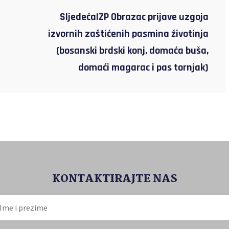
SljedećaIZP Obrazac prijave uzgoja
izvornih zaštićenih pasmina životinja
(bosanski brdski konj, domaća buša,
domaći magarac i pas tornjak)
KONTAKTIRAJTE NAS