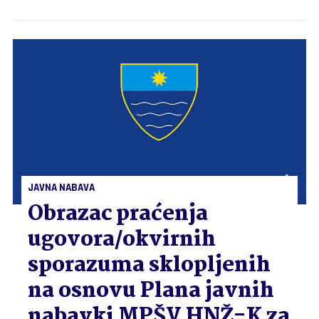
JAVNA NABAVA
Obrazac praćenja
ugovora/okvirnih
sporazuma sklopljenih
na osnovu Plana javnih
nabavki MPŠV HNŽ-K za