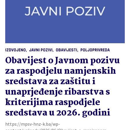
IZDVOJENO
JAVNI POZIVI
OBAVIJESTI
POLJOPRIVREDA
Obavijest o Javnom pozivu
za raspodjelu namjenskih
sredstava za zaštitu i
unaprjeđenje ribarstva s
kriterijima raspodjele
sredstava u 2026. godini
https://mpsv-hnz-k.ba/wp-