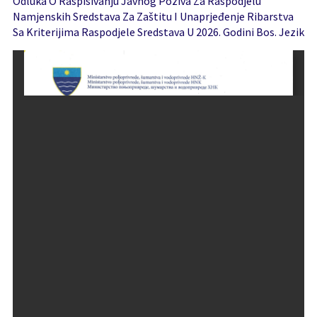
Odluka O Raspisivanju Javnog Poziva Za Raspodjelu
Namjenskih Sredstava Za Zaštitu I Unaprjeđenje Ribarstva
Sa Kriterijima Raspodjele Sredstava U 2026. Godini Bos. Jezik