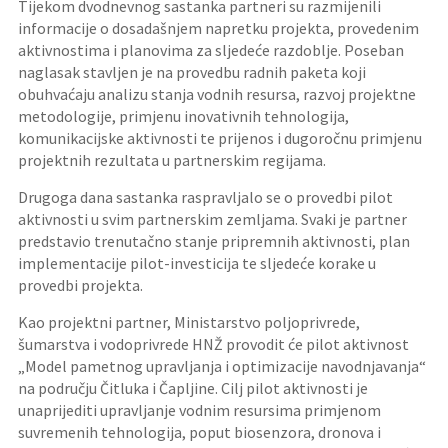
Tijekom dvodnevnog sastanka partneri su razmijenili
informacije o dosadašnjem napretku projekta, provedenim
aktivnostima i planovima za sljedeće razdoblje. Poseban
naglasak stavljen je na provedbu radnih paketa koji
obuhvaćaju analizu stanja vodnih resursa, razvoj projektne
metodologije, primjenu inovativnih tehnologija,
komunikacijske aktivnosti te prijenos i dugoročnu primjenu
projektnih rezultata u partnerskim regijama.
Drugoga dana sastanka raspravljalo se o provedbi pilot
aktivnosti u svim partnerskim zemljama. Svaki je partner
predstavio trenutačno stanje pripremnih aktivnosti, plan
implementacije pilot-investicija te sljedeće korake u
provedbi projekta.
Kao projektni partner, Ministarstvo poljoprivrede,
šumarstva i vodoprivrede HNŽ provodit će pilot aktivnost
„Model pametnog upravljanja i optimizacije navodnjavanja“
na području Čitluka i Čapljine. Cilj pilot aktivnosti je
unaprijediti upravljanje vodnim resursima primjenom
suvremenih tehnologija, poput biosenzora, dronova i