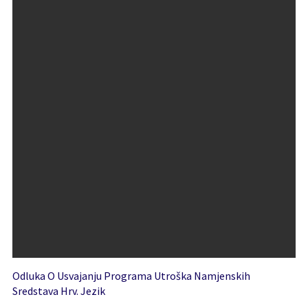
Odluka O Usvajanju Programa Utroška Namjenskih
Sredstava Hrv. Jezik