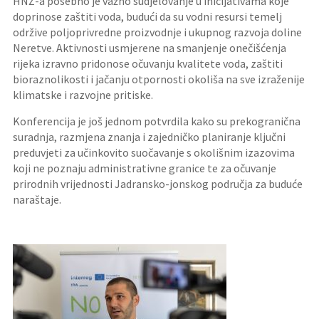
HNŽ-a posebno je važno sudjelovanje u inicijativama koje
doprinose zaštiti voda, budući da su vodni resursi temelj
održive poljoprivredne proizvodnje i ukupnog razvoja doline
Neretve. Aktivnosti usmjerene na smanjenje onečišćenja
rijeka izravno pridonose očuvanju kvalitete voda, zaštiti
bioraznolikosti i jačanju otpornosti okoliša na sve izraženije
klimatske i razvojne pritiske.
Konferencija je još jednom potvrdila kako su prekogranična
suradnja, razmjena znanja i zajedničko planiranje ključni
preduvjeti za učinkovito suočavanje s okolišnim izazovima
koji ne poznaju administrativne granice te za očuvanje
prirodnih vrijednosti Jadransko-jonskog područja za buduće
naraštaje.