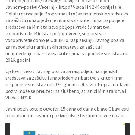
content/uploads/2026/06/Obavijest-o-raspisanom-
Javnom-pozivu-Vecernji-list.pdf Vlada HNŽ-K donijela je
Odluku o usvajanju Programa utroška namjenskih sredstava
za zaštitu i unaprjeđenje ribarstva s kriterijima raspodjele
sredstava za Ministarstvo poljoprivrede šumarstva i
vodoprivrede. Ministar poljoprivrede, šumarstva i
vodoprivrede donio je Odluku o raspisivanju Javnog poziva
za raspodjelu namjenskih sredstava za zaštitu i
unaprjeđenje ribarstva sa kriterijima raspodjele sredstava u
2026. godini.
Cjeloviti tekst Javnog poziva za raspodjelu namjenskih
sredstava za zaštitu i unaprjeđenje ribarstva s kriterijima
raspodjele sredstava u 2026. godini i Obrazac Prijave na Javni
poziv može se preuzeti na službenoj stranici Ministarstva i
Vlade HNŽ-K.
Javni poziv ostaje otvoren 15 dana od dana objave Obavijesti
o raspisanom Javnom pozivu u dvije tiskane dnevne novine.