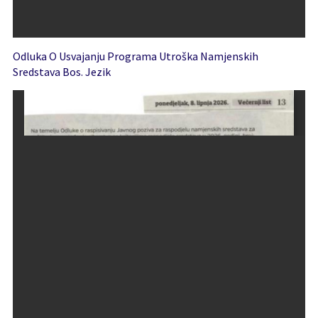
Odluka O Usvajanju Programa Utroška Namjenskih
Sredstava Bos. Jezik