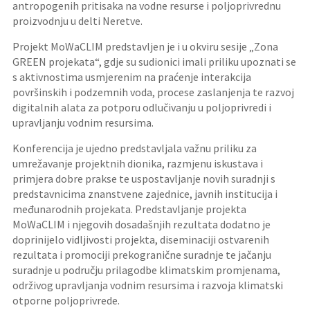
antropogenih pritisaka na vodne resurse i poljoprivrednu
proizvodnju u delti Neretve.
Projekt MoWaCLIM predstavljen je i u okviru sesije „Zona
GREEN projekata“, gdje su sudionici imali priliku upoznati se
s aktivnostima usmjerenim na praćenje interakcija
površinskih i podzemnih voda, procese zaslanjenja te razvoj
digitalnih alata za potporu odlučivanju u poljoprivredi i
upravljanju vodnim resursima.
Konferencija je ujedno predstavljala važnu priliku za
umrežavanje projektnih dionika, razmjenu iskustava i
primjera dobre prakse te uspostavljanje novih suradnji s
predstavnicima znanstvene zajednice, javnih institucija i
međunarodnih projekata. Predstavljanje projekta
MoWaCLIM i njegovih dosadašnjih rezultata dodatno je
doprinijelo vidljivosti projekta, diseminaciji ostvarenih
rezultata i promociji prekogranične suradnje te jačanju
suradnje u području prilagodbe klimatskim promjenama,
održivog upravljanja vodnim resursima i razvoja klimatski
otporne poljoprivrede.