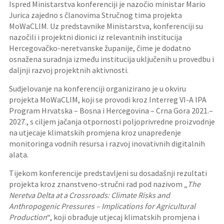
Ispred Ministarstva konferenciji je nazočio ministar Mario
Jurica zajedno s članovima Stručnog tima projekta
MoWaCLIM. Uz predstavnike Ministarstva, konferenciji su
nazočili i projektni dionici iz relevantnih institucija
Hercegovačko-neretvanske županije, čime je dodatno
osnažena suradnja između institucija uključenih u provedbu i
daljnji razvoj projektnih aktivnosti.
Sudjelovanje na konferenciji organizirano je u okviru
projekta MoWaCLIM, koji se provodi kroz Interreg VI-A IPA
Program Hrvatska – Bosna i Hercegovina – Crna Gora 2021.–
2027., s ciljem jačanja otpornosti poljoprivredne proizvodnje
na utjecaje klimatskih promjena kroz unapređenje
monitoringa vodnih resursa i razvoj inovativnih digitalnih
alata.
Tijekom konferencije predstavljeni su dosadašnji rezultati
projekta kroz znanstveno-stručni rad pod nazivom „
The
Neretva Delta at a Crossroads: Climate Risks and
Anthropogenic Pressures – Implications for Agricultural
Production
“, koji obrađuje utjecaj klimatskih promjena i