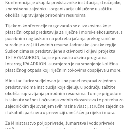
Konferencija je okupila predstavnike institucija, stručnjake,
znanstvenu zajednicu i organizacije uključene u zaštitu
okoliša i upravljanje prirodnim resursima.
Tijekom konferencije razgovaralo se o izazovima koje
plastični otpad predstavlja za riječne i morske ekosustave, s
posebnim naglaskom na potrebu jačanja prekogranične
suradnje u zaštiti vodnih resursa Jadransko-jonske regije.
Sudionicima su predstavljene aktivnosti i ciljevi projekta
TETHYS4ADRION, koji se provodi u okviru programa
Interreg IPA ADRION, a usmjeren je na smanjenje količina
plastičnog otpada koji riječnim tokovima dospijeva u more.
Ministar Jurica sudjelovao je i na panel raspravi zajedno s
predstavnicima institucija koje djeluju u području zaštite
okoliša i upravljanja prirodnim resursima. Tom je prigodom
istaknuta važnost očuvanja vodnih ekosustava te potreba za
zajedničkim djelovanjem svih razina vlasti, stručne zajednice
i lokalnih partnera u prevenciji onečišćenja rijeka i mora.
Za Ministarstvo poljoprivrede, šumarstva i vodoprivrede