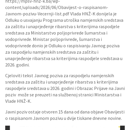
https://mpsv-hnz-k.ba/wp-
content/uploads/2026/06/Obavijest-o-raspisanom-
Javnom-pozivu-Vecernji-list.pdf Vlada HNŽ-K donijela je
Odluku o usvajanju Programa utroška namjenskih sredstava
za zaštitu i unaprjeđenje ribarstva s kriterijima raspodjele
sredstava za Ministarstvo poljoprivrede šumarstva i
vodoprivrede. Ministar poljoprivrede, šumarstva i
vodoprivrede donio je Odluku o raspisivanju Javnog poziva
za raspodjelu namjenskih sredstava za zaštitu i
unaprjeđenje ribarstva sa kriterijima raspodjele sredstava u
2026. godini.
Cjeloviti tekst Javnog poziva za raspodjelu namjenskih
sredstava za zaštitu i unaprjeđenje ribarstva s kriterijima
raspodjele sredstava u 2026. godini i Obrazac Prijave na Javni
poziv može se preuzeti na službenoj stranici Ministarstva i
Vlade HNŽ-K.
Javni poziv ostaje otvoren 15 dana od dana objave Obavijesti
o raspisanom Javnom pozivu u dvije tiskane dnevne novine.