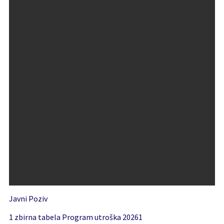
Javni Poziv
1 zbirna tabela Program utroška 2026
1