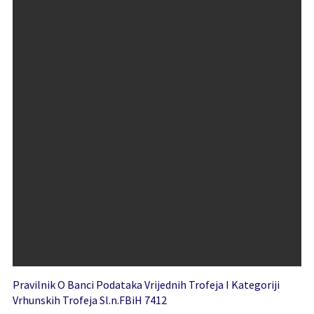
Pravilnik O Banci Podataka Vrijednih Trofeja I Kategoriji
Vrhunskih Trofeja Sl.n.FBiH 7412