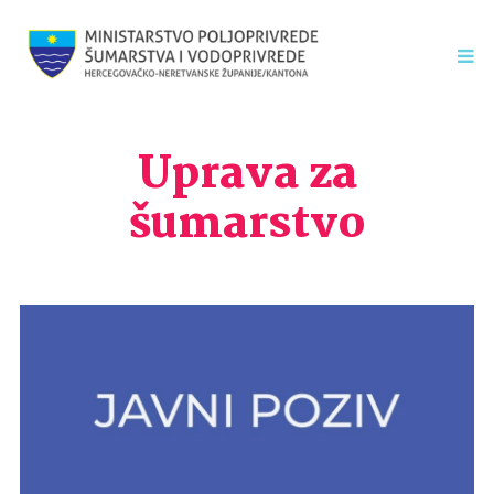
Uprava za
šumarstvo