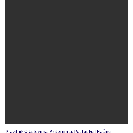
Pravilnik O Uslovima, Kriterijima, Postupku I Načinu