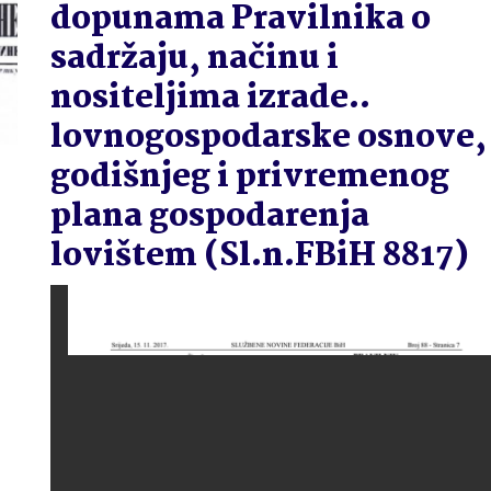
dopunama Pravilnika o
sadržaju, načinu i
nositeljima izrade..
lovnogospodarske osnove,
godišnjeg i privremenog
plana gospodarenja
lovištem (Sl.n.FBiH 8817)