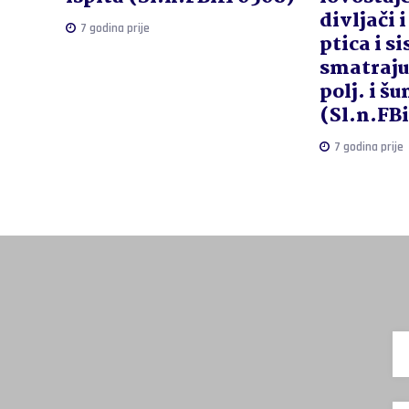
divljači 
7 godina prije
ptica i si
smatraju
polj. i š
(Sl.n.FB
7 godina prije