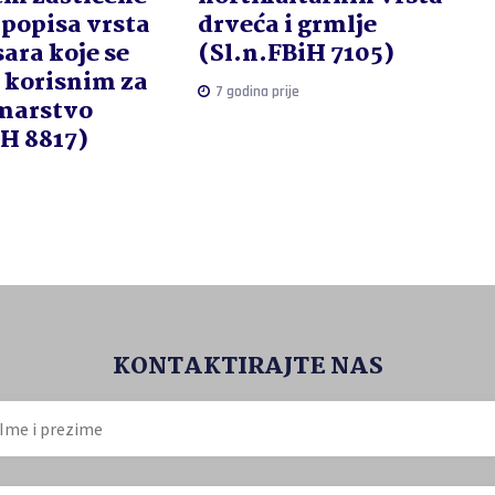
i popisa vrsta
drveća i grmlje
sara koje se
(Sl.n.FBiH 7105)
 korisnim za
7 godina prije
umarstvo
iH 8817)
KONTAKTIRAJTE NAS