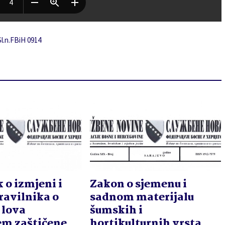
Sl.n.FBiH 0914
 o izmjeni i
Zakon o sjemenu i
ravilnika o
sadnom materijalu
 lova
šumskih i
em zaštičene
hortikulturnih vrsta