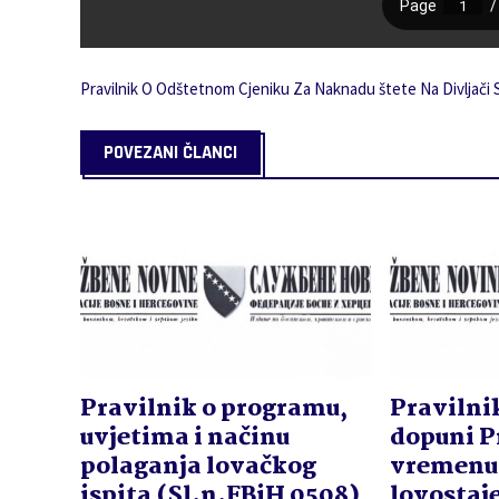
Pravilnik O Odštetnom Cjeniku Za Naknadu štete Na Divljači 
POVEZANI ČLANCI
Pravilnik o programu,
Pravilnik
uvjetima i načinu
dopuni P
polaganja lovačkog
vremenu
ispita (Sl.n.FBiH 0508)
lovostaj