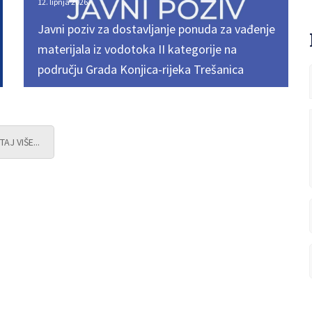
12. lipnja 2026.
12. lipnja 2026.
Javni poziv za dostavljanje ponuda za vađenje
Javni poziv za dostavljanje ponuda za vađenje
materijala iz vodotoka II kategorije na
materijala iz vodotoka II kategorije na
području Grada Konjica-rijeka Trešanica
području Grada Konjica-rijeka Trešanica
TAJ VIŠE...