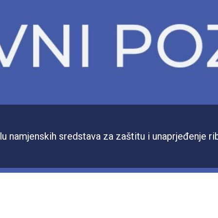
 namjenskih sredstava za zaštitu i unaprjeđenje rib
k projekta IDRON