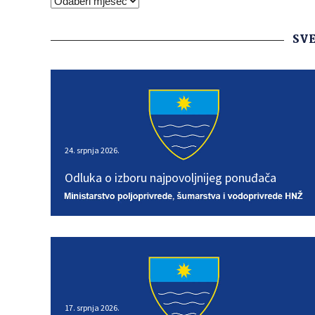
SVE
24. srpnja 2026.
24. srpnja 2026.
Odluka o izboru najpovoljnijeg ponuđača
Odluka o izboru najpovoljnijeg ponuđača
17. srpnja 2026.
17. srpnja 2026.