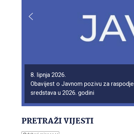
8. lipnja 2026.
14. srpnja 2026.
Obavijest o Javnom pozivu za raspodjelu
Održan treći implementacijski sastana
sredstava u 2026. godini
PRETRAŽI VIJESTI