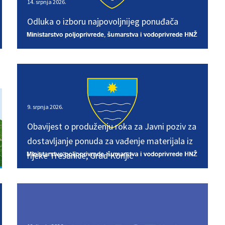
14. srpnja 2026.
14. srpnja 2026.
Odluka o izboru najpovoljnijeg ponuđača
Odluka o izboru najpovoljnijeg ponuđača
9. srpnja 2026.
9. srpnja 2026.
Obavijest o produženju roka za Javni poziv za
Obavijest o produženju roka za Javni poziv za
dostavljanje ponuda za vađenje materijala iz
dostavljanje ponuda za vađenje materijala iz
rijeke Trešanice, Grad Konjic
rijeke Trešanice, Grad Konjic