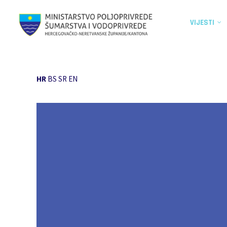
VIJESTI
HR
BS
SR
EN