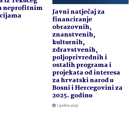
a iz Tekućeg
a neprofitnim
Javni natječaj za
cijama
financiranje
obrazovnih,
znanstvenih,
kulturnih,
zdravstvenih,
poljoprivrednih i
ostalih programa i
projekata od interesa
za hrvatski narod u
Bosni i Hercegovini za
2025. godinu
1 godina prije