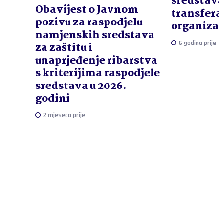
sredstav
Obavijest o Javnom
transfer
pozivu za raspodjelu
organiza
namjenskih sredstava
6 godina prije
za zaštitu i
unaprjeđenje ribarstva
s kriterijima raspodjele
sredstava u 2026.
godini
2 mjeseca prije