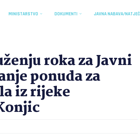
MINISTARSTVO
DOKUMENTI
JAVNA NABAVA/NATJEČ
uženju roka za Javni
janje ponuda za
a iz rijeke
Konjic