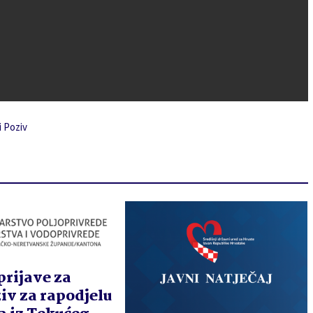
i Poziv
prijave za
iv za rapodjelu