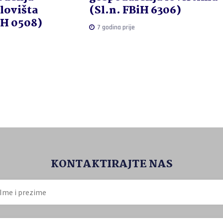
 lovišta
(Sl.n. FBiH 6306)
iH 0508)
7 godina prije
KONTAKTIRAJTE NAS