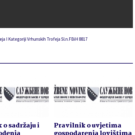
ja I Kategoriji Vrhunskih Trofeja Sl.n.FBiH 8817
 o sadržaju i
Pravilnik o uvjetima
odenja
gospodarenja lovištima