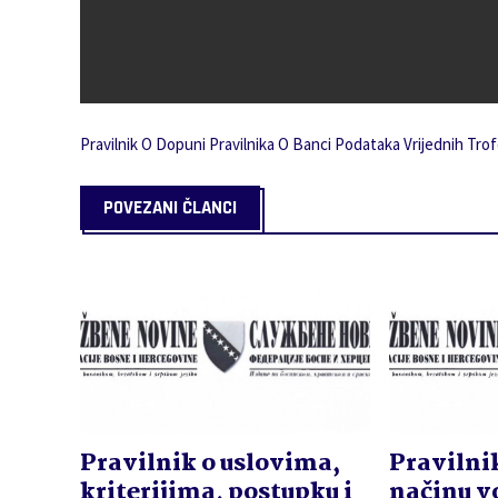
Pravilnik O Dopuni Pravilnika O Banci Podataka Vrijednih Trofe
POVEZANI ČLANCI
Pravilnik o uslovima,
Pravilnik
kriterijima, postupku i
načinu v