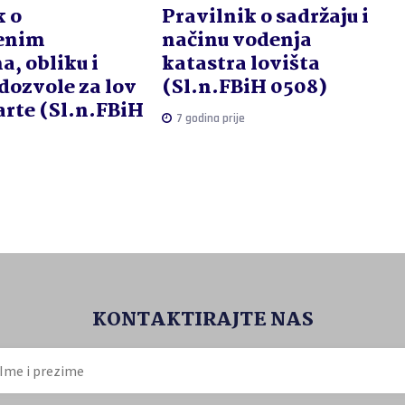
k o
Pravilnik o sadržaju i
venim
načinu vodenja
, obliku i
katastra lovišta
dozvole za lov
(Sl.n.FBiH 0508)
arte (Sl.n.FBiH
7 godina prije
KONTAKTIRAJTE NAS