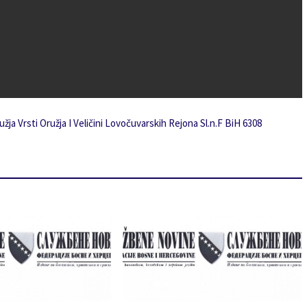
a Vrsti Oružja I Veličini Lovočuvarskih Rejona Sl.n.F BiH 6308