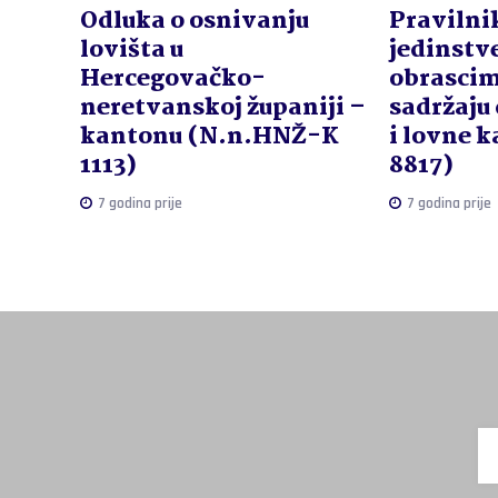
Odluka o osnivanju
Pravilni
lovišta u
jedinst
Hercegovačko-
obrascima
neretvanskoj županiji –
sadržaju 
kantonu (N.n.HNŽ-K
i lovne k
1113)
8817)
7 godina prije
7 godina prije