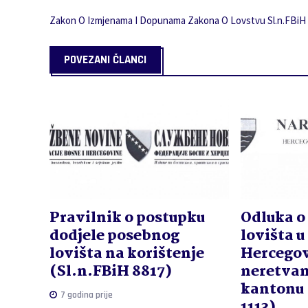
Zakon O Izmjenama I Dopunama Zakona O Lovstvu Sl.n.FBiH 
POVEZANI ČLANCI
Pravilnik o postupku
Odluka o
dodjele posebnog
lovišta u
lovišta na korištenje
Hercego
(Sl.n.FBiH 8817)
neretvan
kantonu
7 godina prije
1113)