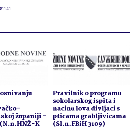
8114 1
 osnivanju
Pravilnik o programu
sokolarskog ispita i
vačko-
nacinu lova divljaci s
skoj županiji –
pticama grabljivicama
 (N.n.HNŽ-K
(Sl.n.FBiH 3109)