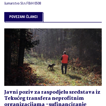
šumarstvo Sl.n.FBiH 0508
POVEZANI ČLANCI
Javni poziv za raspodjelu sredstava iz
Tekućeg transfera neprofitnim
organizacijama -sufinanciranje