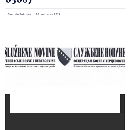
0508)
Danijela Pokrajčić
26. kolovoza 2019.