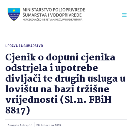
UPRAVA ZA ŠUMARSTVO
Cjenik o dopuni cjenika
odstrjela i upotrebe
divljači te drugih usluga u
lovištu na bazi tržišne
vrijednosti (Sl.n. FBiH
8817)
Danijela Pokrajčić
26. kolovoza 2019.