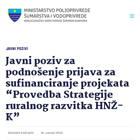
JAVNI POZIVI
Javni poziv za
podnošenje prijava za
sufinanciranje projekata
“Provedba Strategije
ruralnog razvitka HNŽ-
K”
Danijela Pokrajčić
18. srpnja 2025.