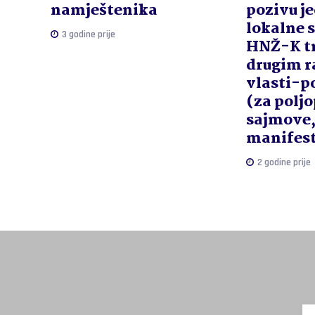
namještenika
pozivu j
lokalne 
3 godine prije
HNŽ-K tr
drugim 
vlasti-p
(za polj
sajmove
manifesta
2 godine prije