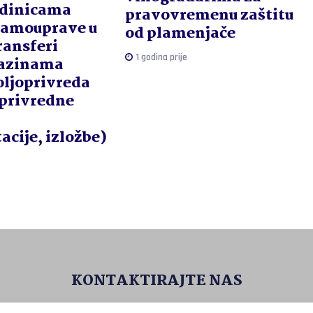
edinicama
pravovremenu zaštitu
samouprave u
od plamenjače
ansferi
1 godina prije
razinama
oljoprivreda
oprivredne
,
cije, izložbe)
KONTAKTIRAJTE NAS