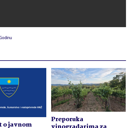
 Godinu
Preporuka
t o javnom
vinogradarima za