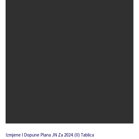
Izmjene I Dopune Plana JN Za 2024. (II) Tablica