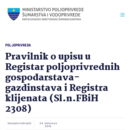
POLJOPRIVREDA
Pravilnik o upisu u
Registar poljoprivrednih
gospodarstava-
gazdinstava i Registra
klijenata (Sl.n.FBiH
2308)
Danijela Pokrajčić
24. kolovoza
2019.