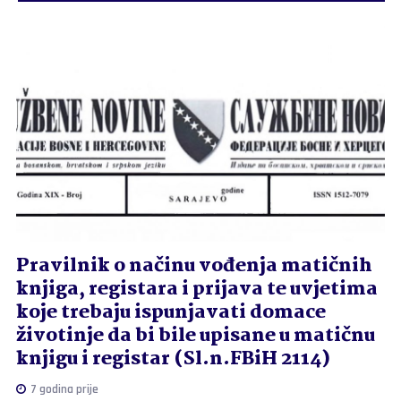
Pravilnik o načinu vođenja matičnih
knjiga, registara i prijava te uvjetima
koje trebaju ispunjavati domace
životinje da bi bile upisane u matičnu
knjigu i registar (Sl.n.FBiH 2114)
7 godina prije