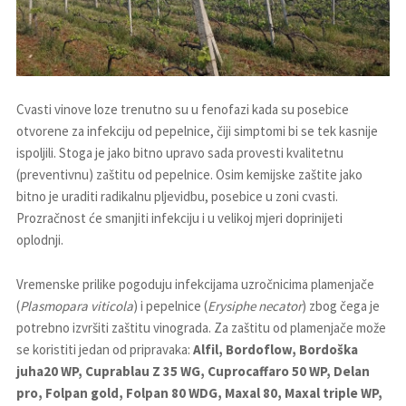
Cvasti vinove loze trenutno su u fenofazi kada su posebice
otvorene za infekciju od pepelnice, čiji simptomi bi se tek kasnije
ispoljili. Stoga je jako bitno upravo sada provesti kvalitetnu
(preventivnu) zaštitu od pepelnice. Osim kemijske zaštite jako
bitno je uraditi radikalnu pljevidbu, posebice u zoni cvasti.
Prozračnost će smanjiti infekciju i u velikoj mjeri doprinijeti
oplodnji.
Vremenske prilike pogoduju infekcijama uzročnicima plamenjače
(
Plasmopara viticola
) i pepelnice (
Erysiphe necator
) zbog čega je
potrebno izvršiti zaštitu vinograda. Za zaštitu od plamenjače može
se koristiti jedan od pripravaka:
Alfil
, Bordoflow, Bordoška
juha20 WP, Cuprablau Z 35 WG, Cuprocaffaro 50 WP, Delan
pro, Folpan gold, Folpan 80 WDG, Maxal 80, Maxal triple WP,