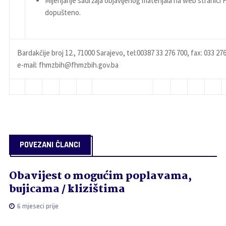
Mijenjanje sadržaja objavljenog materijala na web stranici
dopušteno.
Bardakčije broj 12., 71000 Sarajevo, tel:00387 33 276 700, fax: 033 276
e-mail: fhmzbih@fhmzbih.gov.ba
POVEZANI ČLANCI
Obavijest o mogućim poplavama,
bujicama / klizištima
6 mjeseci prije