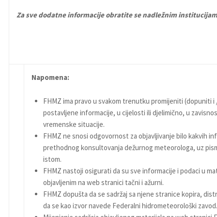
Za sve dodatne informacije obratite se nadležnim institucija
Napomena:
FHMZ ima pravo u svakom trenutku promijeniti (dopuniti i / i
postavljene informacije, u cijelosti ili djelimično, u zavisno
vremenske situacije.
FHMZ ne snosi odgovornost za objavljivanje bilo kakvih in
prethodnog konsultovanja dežurnog meteorologa, uz pis
istom.
FHMZ nastoji osigurati da su sve informacije i podaci u mat
objavljenim na web stranici tačni i ažurni.
FHMZ dopušta da se sadržaj sa njene stranice kopira, distr
da se kao izvor navede Federalni hidrometeorološki zavod