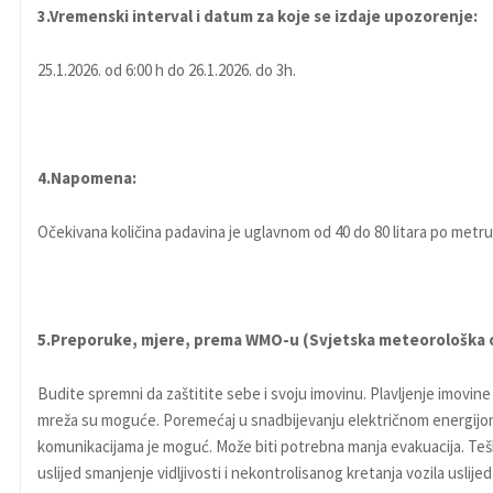
3.Vremenski interval i datum za koje se izdaje upozorenje:
25.1.2026. od 6:00 h do 26.1.2026. do 3h.
4.Napomena:
Očekivana količina padavina je uglavnom od 40 do 80 litara po metr
5.Preporuke, mjere, prema WMO-u (Svjetska meteorološka o
Budite spremni da zaštitite sebe i svoju imovinu. Plavljenje imovine
mreža su moguće. Poremećaj u snadbijevanju električnom energijo
komunikacijama je moguć. Može biti potrebna manja evakuacija. Tešk
uslijed smanjenje vidljivosti i nekontrolisanog kretanja vozila uslije