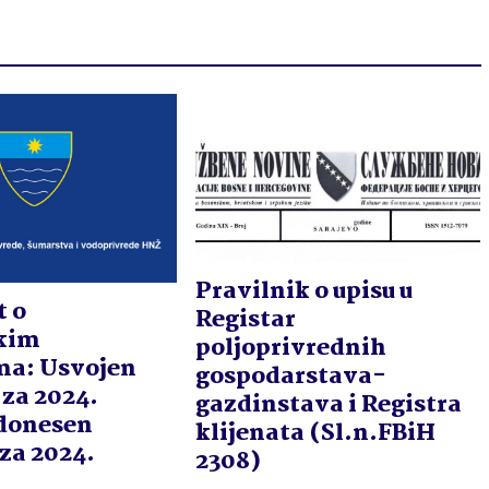
Pravilnik o upisu u
t o
Registar
kim
poljoprivrednih
ma: Usvojen
gospodarstava-
za 2024.
gazdinstava i Registra
 donesen
klijenata (Sl.n.FBiH
za 2024.
2308)