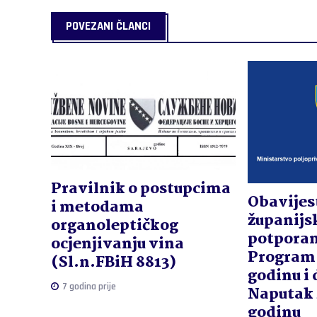
POVEZANI ČLANCI
Pravilnik o postupcima
Obavijes
i metodama
županijs
organoleptičkog
potpora
ocjenjivanju vina
Program 
(Sl.n.FBiH 8813)
godinu i
7 godina prije
Naputak 
godinu