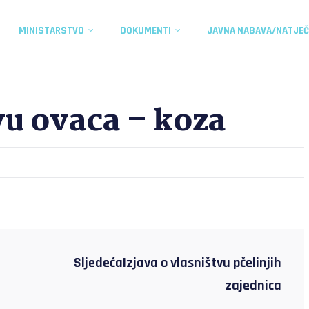
MINISTARSTVO
DOKUMENTI
JAVNA NABAVA/NATJEČ
vu ovaca – koza
SljedećaIzjava o vlasništvu pčelinjih
zajednica