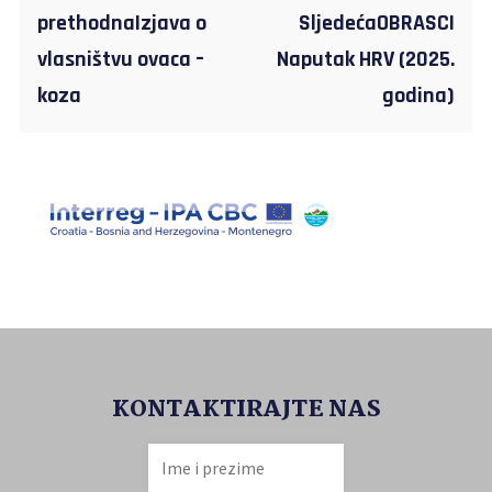
prethodnaIzjava o
SljedećaOBRASCI
vlasništvu ovaca –
Naputak HRV (2025.
koza
godina)
KONTAKTIRAJTE NAS