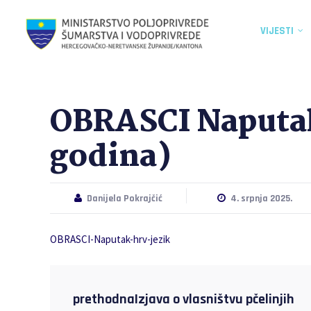
VIJESTI
OBRASCI Naputa
godina)
Danijela Pokrajčić
4. srpnja 2025.
OBRASCI-Naputak-hrv-jezik
prethodnaIzjava o vlasništvu pčelinjih