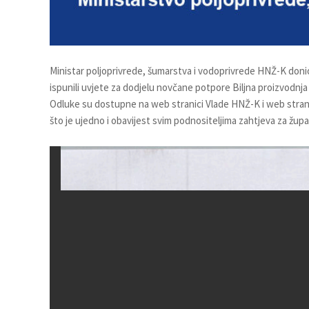
Ministar poljoprivrede, šumarstva i vodoprivrede HNŽ-K donio
ispunili uvjete za dodjelu novčane potpore Biljna proizvodnj
Odluke su dostupne na web stranici Vlade HNŽ-K i web stran
što je ujedno i obavijest svim podnositeljima zahtjeva za žu