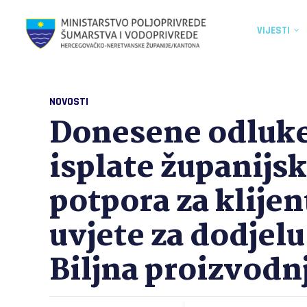
VIJESTI
NOVOSTI
Donesene odluke
isplate županijs
potpora za klijent
uvjete za dodjel
Biljna proizvodn