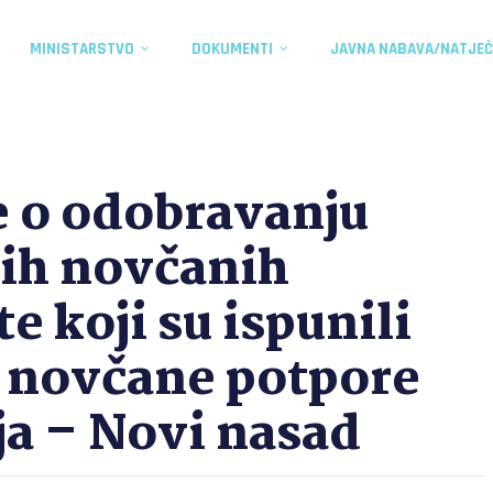
MINISTARSTVO
DOKUMENTI
JAVNA NABAVA/NATJEČ
 o odobravanju
kih novčanih
e koji su ispunili
u novčane potpore
ja – Novi nasad