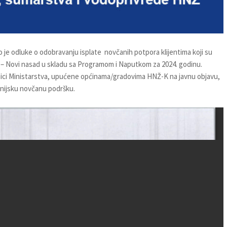
 je odluke o odobravanju isplate novčanih potpora klijentima koji su
a – Novi nasad u skladu sa Programom i Naputkom za 2024. godinu.
ici Ministarstva, upućene općinama/gradovima HNŽ-K na javnu objavu,
panijsku novčanu podršku.