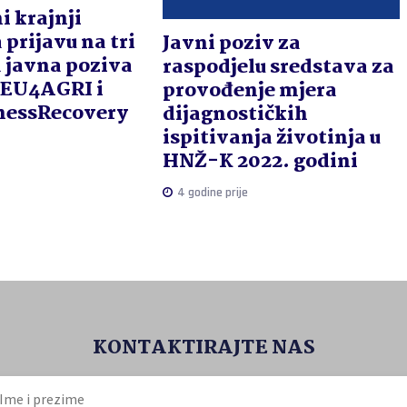
i krajnji
 prijavu na tri
Javni poziv za
 javna poziva
raspodjelu sredstava za
 EU4AGRI i
provođenje mjera
nessRecovery
dijagnostičkih
ispitivanja životinja u
HNŽ-K 2022. godini
4 godine prije
KONTAKTIRAJTE NAS