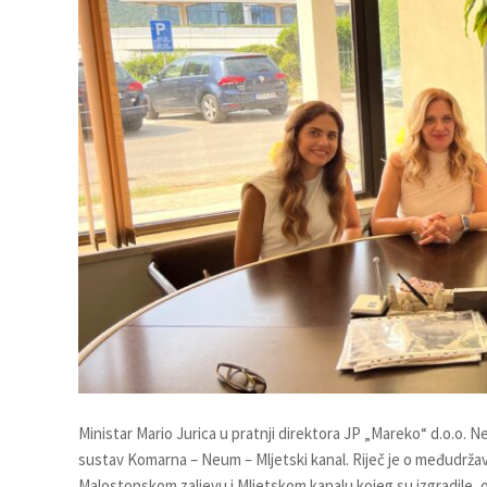
Ministar Mario Jurica u pratnji direktora JP „Mareko“ d.o.o.
sustav Komarna – Neum – Mljetski kanal. Riječ je o međudrža
Malostonskom zaljevu i Mljetskom kanalu kojeg su izgradile,