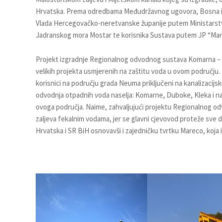
Hrvatska. Prema odredbama Međudržavnog ugovora, Bosna i
Vlada Hercegovačko-neretvanske županije putem Ministarstva
Jadranskog mora Mostar te korisnika Sustava putem JP “Ma
Projekt izgradnje Regionalnog odvodnog sustava Komarna – Neu
velikih projekta usmjerenih na zaštitu voda u ovom području. 
korisnici na području grada Neuma priključeni na kanalizaci
odvodnja otpadnih voda naselja: Komarne, Duboke, Kleka i na
ovoga područja. Naime, zahvaljujući projektu Regionalnog o
zaljeva fekalnim vodama, jer se glavni cjevovod proteže sve 
Hrvatska i SR BiH osnovavši i zajedničku tvrtku Mareco, koja 