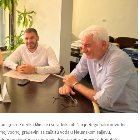
 Neum gosp. Zdenka Mimice i suradnika obišao je Regionalni odvodni
vnoj vodnoj građevini za zaštitu voda u Neumskom zaljevu,
 odnosno dovršavaju izgradnju, Bosna i Hercegovina i Republika