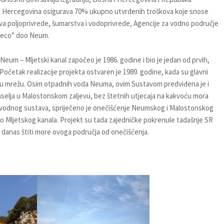
 Hercegovina osigurava 70% ukupno utvrđenih troškova koje snose
 poljoprivrede, šumarstva i vodoprivrede, Agencije za vodno područje
reco” doo Neum.
m – Mljetski kanal započeo je 1986. godine i bio je jedan od prvih,
Početak realizacije projekta ostvaren je 1989. godine, kada su glavni
jsku mrežu. Osim otpadnih voda Neuma, ovim Sustavom predviđena je i
selja u Malostonskom zaljevu, bez štetnih utjecaja na kakvoću mora
dvodnog sustava, spriječeno je onečišćenje Neumskog i Malostonskog
do Mljetskog kanala. Projekt su tada zajedničke pokrenule tadašnje SR
i danas štiti more ovoga područja od onečišćenja.