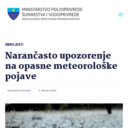
OBAVIJESTI
Narančasto upozorenje
na opasne meteorološke
pojave
Danijela Pokrajčić
3. lipnja 2026.