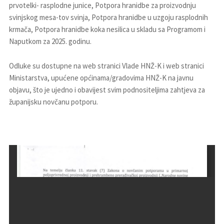
prvotelki- rasplodne junice, Potpora hranidbe za proizvodnju
svinjskog mesa-tov svinja, Potpora hranidbe u uzgoju rasplodnih
krmača, Potpora hranidbe koka nesilica u skladu sa Programom i
Naputkom za 2025. godinu.
Odluke su dostupne na web stranici Vlade HNŽ-K i web stranici
Ministarstva, upućene općinama/gradovima HNŽ-K na javnu
objavu, što je ujedno i obavijest svim podnositeljima zahtjeva za
županijsku novčanu potporu.