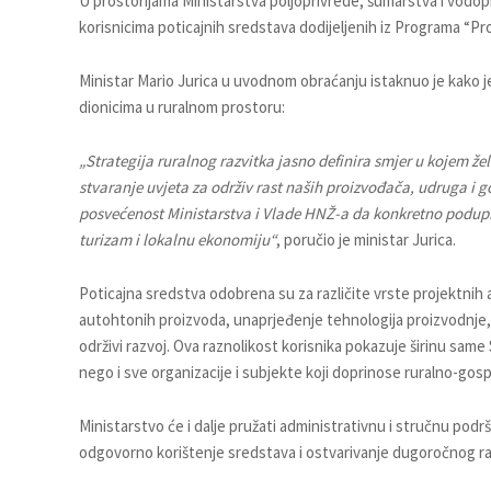
U prostorijama Ministarstva poljoprivrede, šumarstva i vodo
korisnicima poticajnih sredstava dodijeljenih iz Programa “Pr
Ministar Mario Jurica u uvodnom obraćanju istaknuo je kako je r
dionicima u ruralnom prostoru:
„Strategija ruralnog razvitka jasno definira smjer u kojem že
stvaranje uvjeta za održiv rast naših proizvođača, udruga 
posvećenost Ministarstva i Vlade HNŽ-a da konkretno podupi
turizam i lokalnu ekonomiju“
, poručio je ministar Jurica.
Poticajna sredstva odobrena su za različite vrste projektnih a
autohtonih proizvoda, unaprjeđenje tehnologija proizvodnje,
održivi razvoj. Ova raznolikost korisnika pokazuje širinu sam
nego i sve organizacije i subjekte koji doprinose ruralno-g
Ministarstvo će i dalje pružati administrativnu i stručnu pod
odgovorno korištenje sredstava i ostvarivanje dugoročnog r