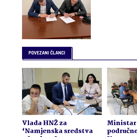
POVEZANI ČLANCI
Vlada HNŽ za
Ministar 
‘Namjenska sredstva
područne