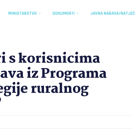
MINISTARSTVO
DOKUMENTI
JAVNA NABAVA/NATJEČ
i s korisnicima
tava iz Programa
gije ruralnog
”