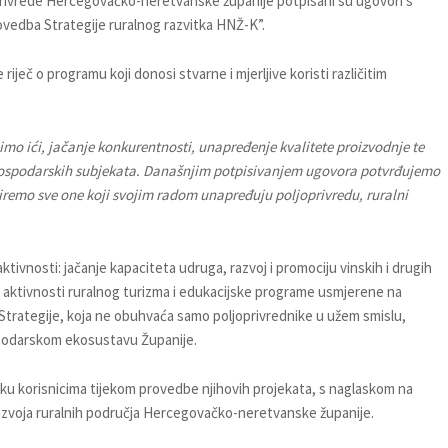
privrede Hercegovačko-neretvanske županije potpisani su ugovori s
ovedba Strategije ruralnog razvitka HNŽ-K”.
iječ o programu koji donosi stvarne i mjerljive koristi različitim
limo ići, jačanje konkurentnosti, unapređenje kvalitete proizvodnje te
i gospodarskih subjekata. Današnjim potpisivanjem ugovora potvrđujemo
remo sve one koji svojim radom unapređuju poljoprivredu, ruralni
ktivnosti: jačanje kapaciteta udruga, razvoj i promociju vinskih i drugih
 aktivnosti ruralnog turizma i edukacijske programe usmjerene na
e Strategije, koja ne obuhvaća samo poljoprivrednike u užem smislu,
ospodarskom ekosustavu Županije.
ršku korisnicima tijekom provedbe njihovih projekata, s naglaskom na
azvoja ruralnih područja Hercegovačko-neretvanske županije.