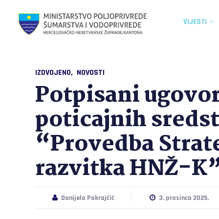
VIJESTI
IZDVOJENO
NOVOSTI
Potpisani ugovor
poticajnih sreds
“Provedba Strate
razvitka HNŽ-K
Danijela Pokrajčić
3. prosinca 2025.