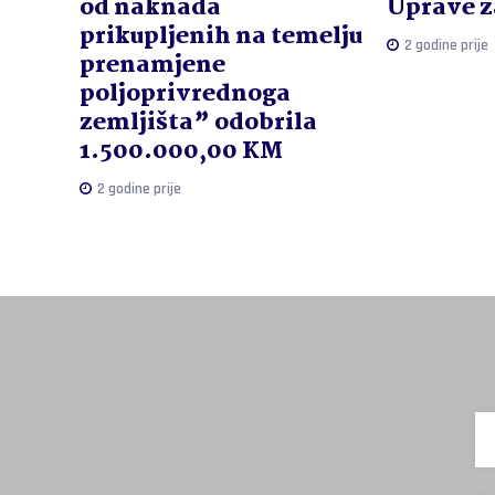
od naknada
Uprave z
prikupljenih na temelju
2 godine prije
prenamjene
poljoprivrednoga
zemljišta” odobrila
1.500.000,00 KM
2 godine prije