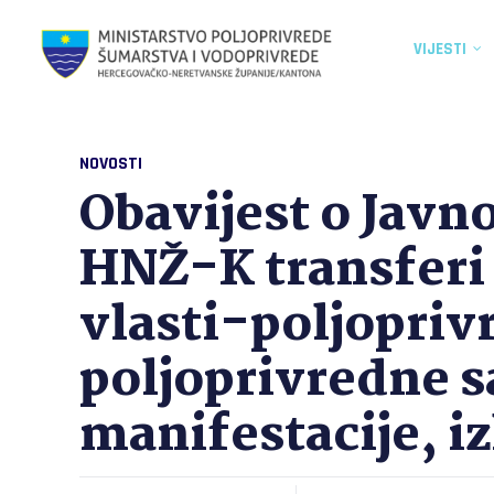
VIJESTI
NOVOSTI
Obavijest o Javn
HNŽ-K transferi
vlasti-poljopriv
poljoprivredne 
manifestacije, i