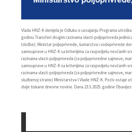
Vlada HNŽ-K donijela je Odluku o usvajanju Programa utrošk
godinu Transferi drugim razinama vlasti-poljoprivreda jedini
izložbe). Ministar poljoprivrede, šumarstva i vodoprivrede do
samouprave u HNŽ-K sa kriterijima za raspodjelu novčanih s
razinama vlasti-poljoprivreda (za poljoprivredne sajmove, mani
samouprave u HNŽ-K sa kriterijima za raspodjelu novčanih s
razinama vlasti-poljoprivreda (za poljoprivredne sajmove, man
službenoj stranici Ministarstva I Vlade HNŽ-K. Poziv ostaje 
dvije tiskane dnevne novine. Dana 23.5.2025. godine Obavijes