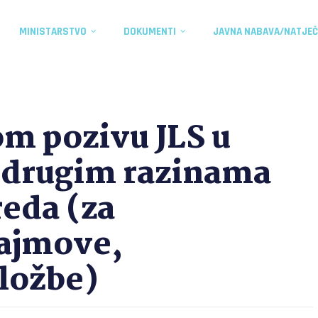
MINISTARSTVO
DOKUMENTI
JAVNA NABAVA/NATJEČ
om pozivu JLS u
 drugim razinama
reda (za
sajmove,
zložbe)