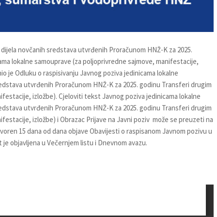
a dijela novčanih sredstava utvrđenih Proračunom HNŽ-K za 2025.
cama lokalne samouprave (za poljoprivredne sajmove, manifestacije,
nio je Odluku o raspisivanju Javnog poziva jedinicama lokalne
redstava utvrđenih Proračunom HNŽ-K za 2025. godinu Transferi drugim
festacije, izložbe). Cjeloviti tekst Javnog poziva jedinicama lokalne
redstava utvrđenih Proračunom HNŽ-K za 2025. godinu Transferi drugim
ifestacije, izložbe) i Obrazac Prijave na Javni poziv može se preuzeti na
otvoren 15 dana od dana objave Obavijesti o raspisanom Javnom pozivu u
t je objavljena u Večernjem listu i Dnevnom avazu.