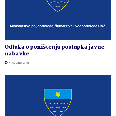
Odluka o poništenju postupka javne
nabavke
4 godine prije