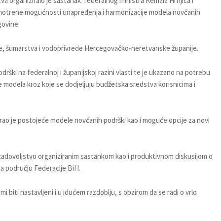
va organiziralo je sastanak federalnog ministra Kemala Hrnjića i
razmotrene mogućnosti unapređenja i harmonizacije modela novčanih
govine.
rede, šumarstva i vodoprivrede Hercegovačko-neretvanske županije.
ški na federalnoj i županijskoj razini vlasti te je ukazano na potrebu
e modela kroz koje se dodjeljuju budžetska sredstva korisnicima i
irao je postojeće modele novčanih podrški kao i moguće opcije za novi
 su zadovoljstvo organiziranim sastankom kao i produktivnom diskusijom o
na području Federacije BiH.
biti nastavljeni i u idućem razdoblju, s obzirom da se radi o vrlo