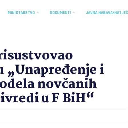
MINISTARSTVO
DOKUMENTI
JAVNA NABAVA/NATJEČ
prisustvovao
u „Unapređenje i
odela novčanih
ivredi u F BiH“