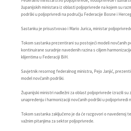
Federalno ministarstvo poljoprivrede, vodoprivrede i šumarst
županijskih ministara iz oblasti poljoprivrede na kojem su 
podrški u poljoprivredi na području Federacije Bosne i Herce
Sastanku je prisustvovao i Mario Jurica, ministar poljopriv
Tokom sastanka prezentirani su postojeći modeli novčanih podr
kontinuirane suradnje navedenih razina s ciljem harmonizacij
klijentima u Federaciji BiH.
Savjetnik resornog federalnog ministra, Pejo Janjić, prezent
model novčanih podrški.
Županijski ministri nadležni za oblast poljoprivrede izrazili
unapređenju i harmonizaciji novčanih podrški u poljoprivredi 
Tokom sastanka zaključeno je da će razgovori o navedenoj temi 
važnim pitanjima za sektor poljoprivrede.