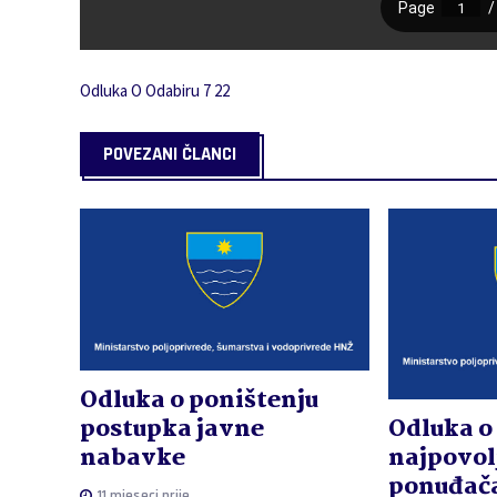
Odluka O Odabiru 7 22
POVEZANI ČLANCI
Odluka o poništenju
Odluka o
postupka javne
najpovol
nabavke
ponuđača
11 mjeseci prije