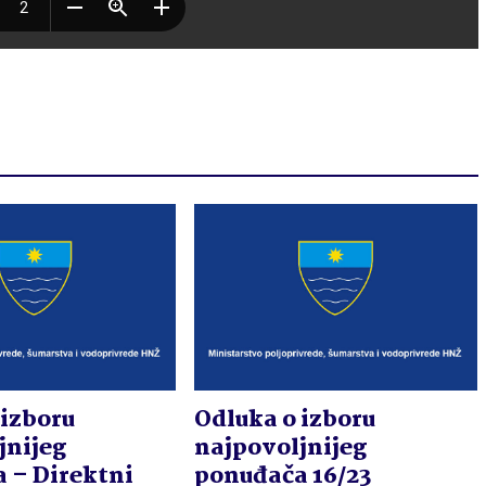
 izboru
Odluka o izboru
jnijeg
najpovoljnijeg
 – Direktni
ponuđača 16/23