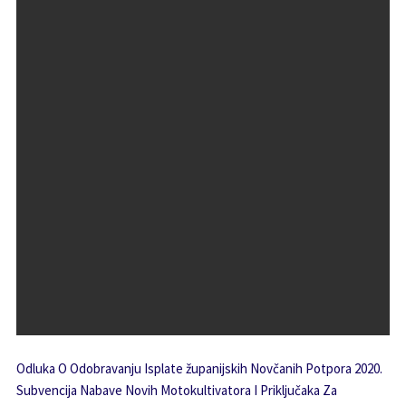
Odluka O Odobravanju Isplate županijskih Novčanih Potpora 2020.
Subvencija Nabave Novih Motokultivatora I Priključaka Za