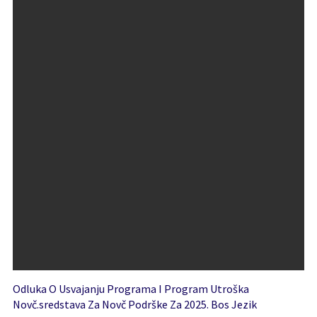
Odluka O Usvajanju Programa I Program Utroška
Novč.sredstava Za Novč Podrške Za 2025. Bos Jezik