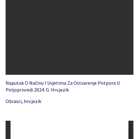
Naputak O Načinu I Uvjetima Za Ostvarenje Potpora U
Poljoprivredi 2024. G. Hrv.jezik
Obrasci, hrv.jezik