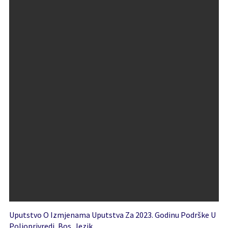
Uputstvo O Izmjenama Uputstva Za 2023. Godinu Podrške U
Poljoprivredi, Bos. Jezik