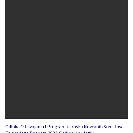
Odluka O Usvajanju I Program Utroška Novčanih Sredstava