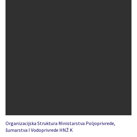
Organizacijska Struktura Ministarstva Poljoprivrede,
šumarstva I Vodoprivrede HNŽ K