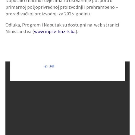
Naputak o načinu i uvjetima za ostvarenje potpora u
primarnoj poljoprivrednoj proizvodnji i prehrambeno –
prerađivačkoj proizvodnji za 2025. godinu.
Odluka, Program i Naputak su dostupni na web stranici
Ministarstva (
www.mpsv-hnz-k.ba
).