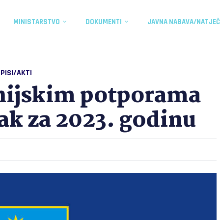
MINISTARSTVO
DOKUMENTI
JAVNA NABAVA/NATJEČ
PISI/AKTI
anijskim potporama
k za 2023. godinu