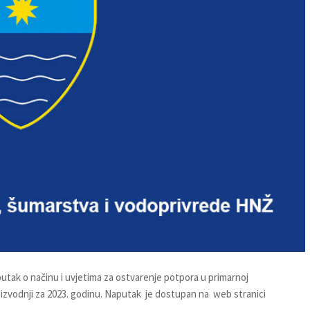
putak o načinu i uvjetima za ostvarenje potpora u primarnoj
oizvodnji za 2023. godinu. Naputak je dostupan na web stranici