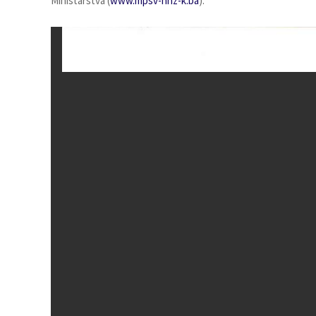
Ministarstva (
www.mpsv-hnz-k.ba
).