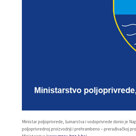
Ministar poljoprivrede, šumarstva i vodoprivrede donio je Na
poljoprivrednoj proizvodnji i prehrambeno – prerađivačkoj pr