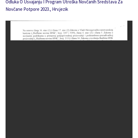
Odluka O Usvajanju I Program Utroška Novčanih Sredstava Za
Novčane Potpore 2023., Hrv.jezik