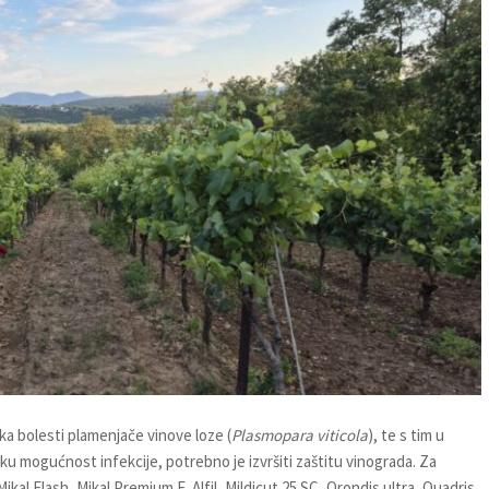
ka bolesti plamenjače vinove loze (
Plasmopara viticola
), te s tim u
soku mogućnost infekcije, potrebno je izvršiti zaštitu vinograda. Za
Mikal Flash, Mikal Premium F, Alfil, Mildicut 25 SC, Orondis ultra, Quadris