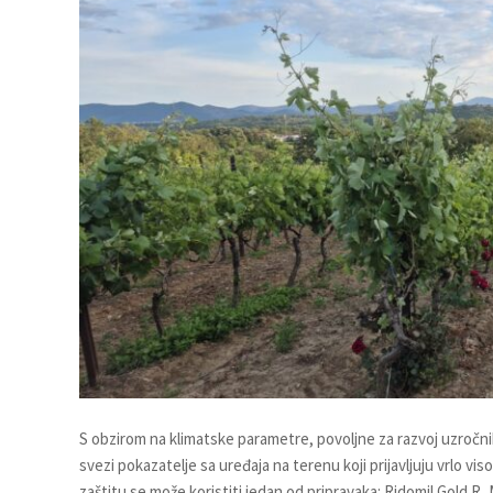
S obzirom na klimatske parametre, povoljne za razvoj uzročni
svezi pokazatelje sa uređaja na terenu koji prijavljuju vrlo vi
zaštitu se može koristiti jedan od pripravaka: Ridomil Gold R, 