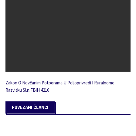
Zakon O Novčanim Potporama U Poljoprivredi I Ruralnome
Razvitku Sl.n.FBiH 4210
POVEZANI ČLANCI