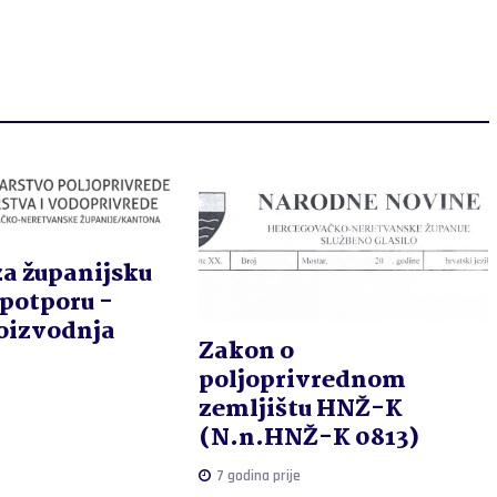
za županijsku
potporu -
roizvodnja
Zakon o
poljoprivrednom
zemljištu HNŽ-K
(N.n.HNŽ-K 0813)
7 godina prije