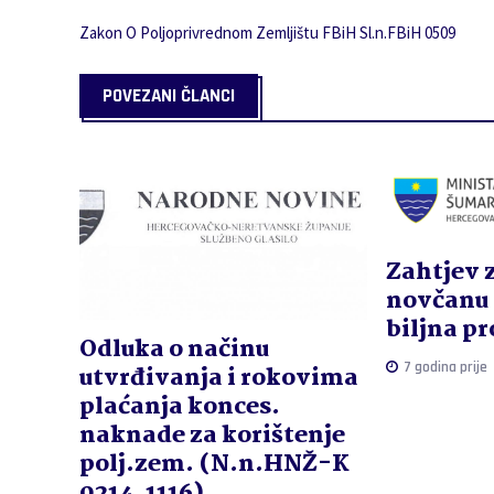
Zakon O Poljoprivrednom Zemljištu FBiH Sl.n.FBiH 0509
POVEZANI ČLANCI
Zahtjev 
novčanu 
biljna p
Odluka o načinu
7 godina prije
utvrđivanja i rokovima
plaćanja konces.
naknade za korištenje
polj.zem. (N.n.HNŽ-K
0214, 1116)