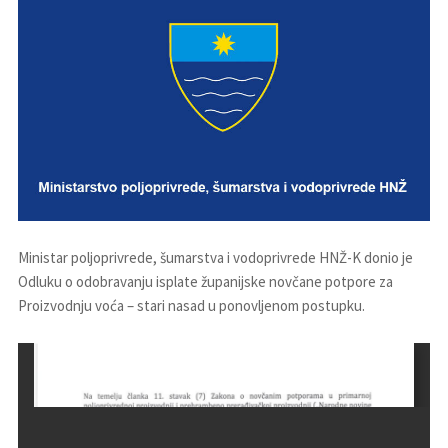
Ministar poljoprivrede, šumarstva i vodoprivrede HNŽ-K donio je
Odluku o odobravanju isplate županijske novčane potpore za
Proizvodnju voća – stari nasad u ponovljenom postupku.