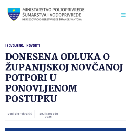
IZDVOJENO
NOVOSTI
DONESENA ODLUKA O
ŽUPANIJSKOJ NOVČANOJ
POTPORI U
PONOVLJENOM
POSTUPKU
Danijela Pokrajčić
29. listopada
2025.