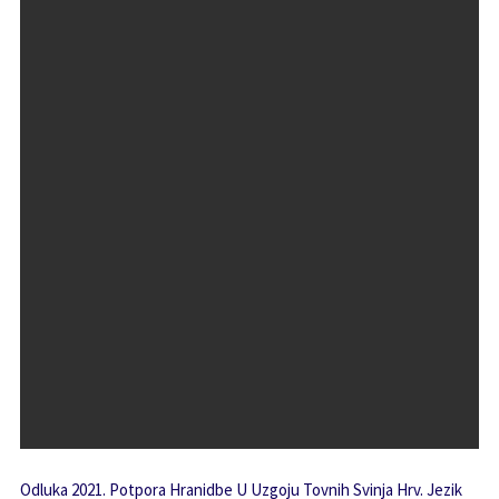
Odluka 2021. Potpora Hranidbe U Uzgoju Tovnih Svinja Hrv. Jezik