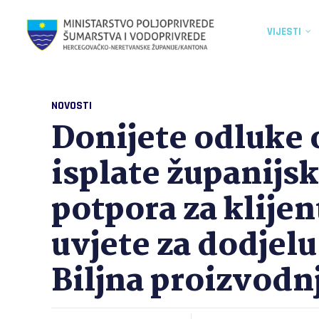
VIJESTI
NOVOSTI
Donijete odluke 
isplate županijs
potpora za klijent
uvjete za dodjel
Biljna proizvodnj