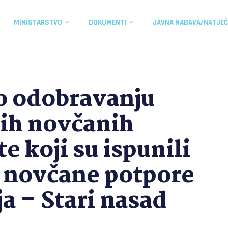
MINISTARSTVO
DOKUMENTI
JAVNA NABAVA/NATJEČ
o odobravanju
kih novčanih
e koji su ispunili
u novčane potpore
a – Stari nasad