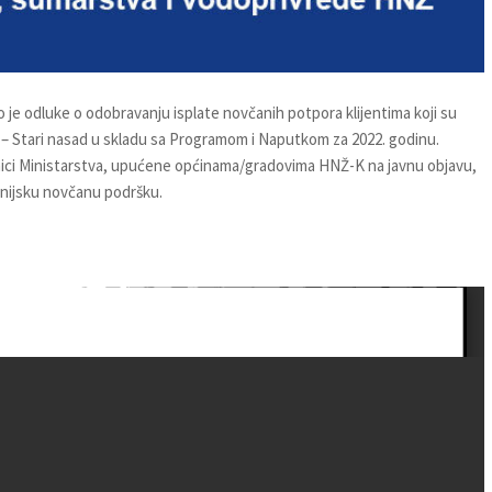
 je odluke o odobravanju isplate novčanih potpora klijentima koji su
a – Stari nasad u skladu sa Programom i Naputkom za 2022. godinu.
ici Ministarstva, upućene općinama/gradovima HNŽ-K na javnu objavu,
panijsku novčanu podršku.