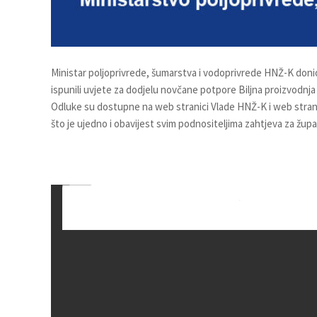
Ministar poljoprivrede, šumarstva i vodoprivrede HNŽ-K donio
ispunili uvjete za dodjelu novčane potpore Biljna proizvodnj
Odluke su dostupne na web stranici Vlade HNŽ-K i web stran
što je ujedno i obavijest svim podnositeljima zahtjeva za žu