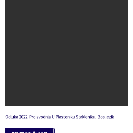
Odluka 2022. Proizvodnja U Plasteniku Stakleniku, Bos.jezik