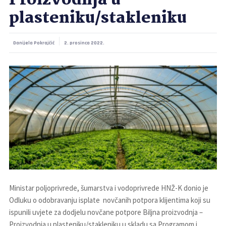
Proizvodnja u
plasteniku/stakleniku
Danijela Pokrajčić
2. prosinca 2022.
Ministar poljoprivrede, šumarstva i vodoprivrede HNŽ-K donio je
Odluku o odobravanju isplate novčanih potpora klijentima koji su
ispunili uvjete za dodjelu novčane potpore Biljna proizvodnja –
Proizvodnja u plasteniku/stakleniku u skladu sa Programom i