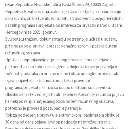
izvan Republike Hrvatske, Ulica Pavla Šubića 29, 10000 Zagreb,
Republika Hrvatska, s naznakom „za Javni natječaj za financiranje
obrazovnih, znanstvenih, kulturnih, zdravstvenih, poljoprivrednih i
ostalih programa i projekata od interesa za hrvatski narod u Bosni i
Hercegovini za 2025. godinu“.
Svu ostalu traženu dokumentaciju potrebno je učitati u sustav,
prije nego se e-prijavni obrazac konačno spremi i pošalje putem
računalnog sustava.
Upute za popunjavanje e-prijavnog obrasca, obrazac izjave o
partnerstvu kao i obrazac i ogledni primjerak Izjave prijavitelja o
točnosti podataka za pravnu osobu i obrazac i ogledni primjerak
Izjave prijavitelja o točnosti podataka i provedbi
programa/projekata za fizičku osobu dostupni su u privitku.
Ukoliko se niste već registrirali i aktivirali Korisnički račun za prijavu
na neki od ranijih natječaja/poziva putem računalnog sustava,
potrebno je provesti postupak registracije.
Rok za podnošenje prijava u elektroničkom i papirnatom obliku je
30 dana od dana objave Javnog natječaja na mrežnoj stranici
Središnjeg državnog ureda za Hrvate izvan Republike Hrvatske i