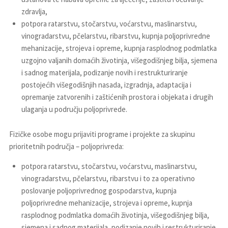
zdravlja,
potpora ratarstvu, stočarstvu, voćarstvu, maslinarstvu,
vinogradarstvu, pčelarstvu, ribarstvu, kupnja poljoprivredne
mehanizacije, strojeva i opreme, kupnja rasplodnog podmlatka
uzgojno valjanih domaćih životinja, višegodišnjeg bilja, sjemena
i sadnog materijala, podizanje novih i restrukturiranje
postojećih višegodišnjih nasada, izgradnja, adaptacija i
opremanje zatvorenih i zaštićenih prostora i objekata i drugih
ulaganja u području poljoprivrede.
Fizičke osobe mogu prijaviti programe i projekte za skupinu
prioritetnih područja – poljoprivreda:
potpora ratarstvu, stočarstvu, voćarstvu, maslinarstvu,
vinogradarstvu, pčelarstvu, ribarstvu i to za operativno
poslovanje poljoprivrednog gospodarstva, kupnja
poljoprivredne mehanizacije, strojeva i opreme, kupnja
rasplodnog podmlatka domaćih životinja, višegodišnjeg bilja,
sjemena i sadnog materijala, podizanje novih i restrukturiranje