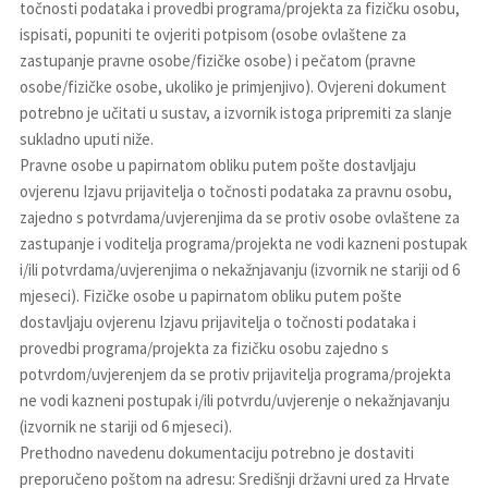
točnosti podataka i provedbi programa/projekta za fizičku osobu,
ispisati, popuniti te ovjeriti potpisom (osobe ovlaštene za
zastupanje pravne osobe/fizičke osobe) i pečatom (pravne
osobe/fizičke osobe, ukoliko je primjenjivo). Ovjereni dokument
potrebno je učitati u sustav, a izvornik istoga pripremiti za slanje
sukladno uputi niže.
Pravne osobe u papirnatom obliku putem pošte dostavljaju
ovjerenu Izjavu prijavitelja o točnosti podataka za pravnu osobu,
zajedno s potvrdama/uvjerenjima da se protiv osobe ovlaštene za
zastupanje i voditelja programa/projekta ne vodi kazneni postupak
i/ili potvrdama/uvjerenjima o nekažnjavanju (izvornik ne stariji od 6
mjeseci). Fizičke osobe u papirnatom obliku putem pošte
dostavljaju ovjerenu Izjavu prijavitelja o točnosti podataka i
provedbi programa/projekta za fizičku osobu zajedno s
potvrdom/uvjerenjem da se protiv prijavitelja programa/projekta
ne vodi kazneni postupak i/ili potvrdu/uvjerenje o nekažnjavanju
(izvornik ne stariji od 6 mjeseci).
Prethodno navedenu dokumentaciju potrebno je dostaviti
preporučeno poštom na adresu: Središnji državni ured za Hrvate