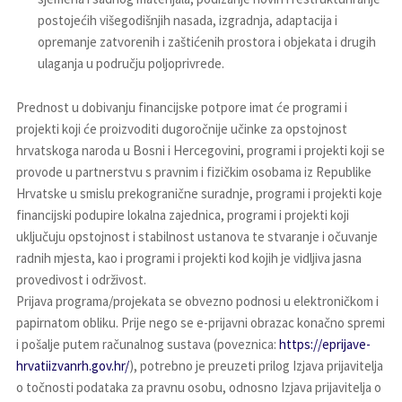
postojećih višegodišnjih nasada, izgradnja, adaptacija i
opremanje zatvorenih i zaštićenih prostora i objekata i drugih
ulaganja u području poljoprivrede.
Prednost u dobivanju financijske potpore imat će programi i
projekti koji će proizvoditi dugoročnije učinke za opstojnost
hrvatskoga naroda u Bosni i Hercegovini, programi i projekti koji se
provode u partnerstvu s pravnim i fizičkim osobama iz Republike
Hrvatske u smislu prekogranične suradnje, programi i projekti koje
financijski podupire lokalna zajednica, programi i projekti koji
uključuju opstojnost i stabilnost ustanova te stvaranje i očuvanje
radnih mjesta, kao i programi i projekti kod kojih je vidljiva jasna
provedivost i održivost.
Prijava programa/projekata se obvezno podnosi u elektroničkom i
papirnatom obliku. Prije nego se e-prijavni obrazac konačno spremi
i pošalje putem računalnog sustava (poveznica:
https://eprijave-
hrvatiizvanrh.gov.hr/
), potrebno je preuzeti prilog Izjava prijavitelja
o točnosti podataka za pravnu osobu, odnosno Izjava prijavitelja o