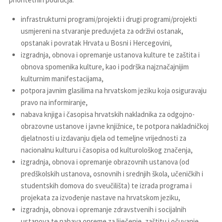
infrastrukturni programi/projekti i drugi programi/projekti
usmjereni na stvaranje preduvjeta za održivi ostanak,
opstanak i povratak Hrvata u Bosni i Hercegovini,
izgradnja, obnova i opremanje ustanova kulture te zaštita i
obnova spomenika kulture, kao i podrška najznačajnijim
kulturnim manifestacijama,
potpora javnim glasilima na hrvatskom jeziku koja osiguravaju
pravo na informiranje,
nabava knjiga i časopisa hrvatskih nakladnika za odgojno-
obrazovne ustanove i javne knjižnice, te potpora nakladničkoj
djelatnosti u izdavanju djela od temeljne vrijednosti za
nacionalnu kulturu i časopisa od kulturološkog značenja,
izgradnja, obnova i opremanje obrazovnih ustanova (od
predškolskih ustanova, osnovnih i srednjih škola, učeničkih i
studentskih domova do sveučilišta) te izrada programa i
projekata za izvođenje nastave na hrvatskom jeziku,
izgradnja, obnova i opremanje zdravstvenih i socijalnih
ustanova te nabava opreme za liječenje, zaštitu i očuvanje