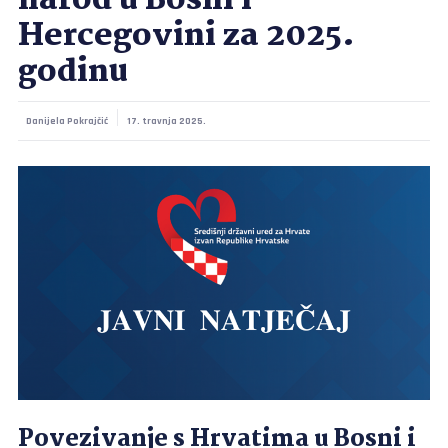
narod u Bosni i
Hercegovini za 2025.
godinu
Danijela Pokrajčić
17. travnja 2025.
Povezivanje s Hrvatima u Bosni i