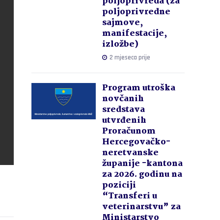
poljoprivreda (za
poljoprivredne
sajmove,
manifestacije,
izložbe)
2 mjeseca prije
Program utroška
novčanih
sredstava
utvrđenih
Proračunom
Hercegovačko-
neretvanske
županije -kantona
za 2026. godinu na
poziciji
“Transferi u
veterinarstvu” za
Ministarstvo