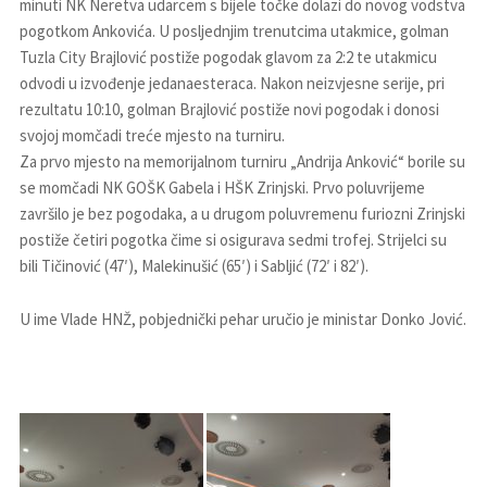
minuti NK Neretva udarcem s bijele točke dolazi do novog vodstva
pogotkom Ankovića. U posljednjim trenutcima utakmice, golman
Tuzla City Brajlović postiže pogodak glavom za 2:2 te utakmicu
odvodi u izvođenje jedanaesteraca. Nakon neizvjesne serije, pri
rezultatu 10:10, golman Brajlović postiže novi pogodak i donosi
svojoj momčadi treće mjesto na turniru.
Za prvo mjesto na memorijalnom turniru „Andrija Anković“ borile su
se momčadi NK GOŠK Gabela i HŠK Zrinjski. Prvo poluvrijeme
završilo je bez pogodaka, a u drugom poluvremenu furiozni Zrinjski
postiže četiri pogotka čime si osigurava sedmi trofej. Strijelci su
bili Tičinović (47′), Malekinušić (65′) i Sabljić (72′ i 82′).
U ime Vlade HNŽ, pobjednički pehar uručio je ministar Donko Jović.