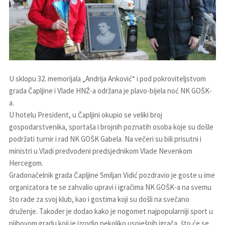
U sklopu 32. memorijala „Andrija Anković“ i pod pokroviteljstvom
grada Čapljine i Vlade HNŽ-a održana je plavo-bijela noć NK GOŠK-
a.
U hotelu President, u Čapljini okupio se veliki broj
gospodarstvenika, sportaša i brojnih poznatih osoba koje su došle
podržati turnir i rad NK GOŠK Gabela. Na večeri su bili prisutni i
ministri u Vladi predvođeni predsjednikom Vlade Nevenkom
Hercegom.
Gradonačelnik grada Čapljine Smiljan Vidić pozdravio je goste u ime
organizatora te se zahvalio upravi i igračima NK GOŠK-a na svemu
što rade za svoj klub, kao i gostima koji su došli na svečano
druženje. Također je dodao kako je nogomet najpopularniji sport u
njihovom gradu koji je izrodio nekoliko uspješnih igrača, što će se