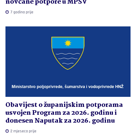
novčane potpore u MPŠV
7 godina prije
Obavijest o županijskim potporama
usvojen Program za 2026. godinu i
donesen Naputak za 2026. godinu
2 mjeseca prije