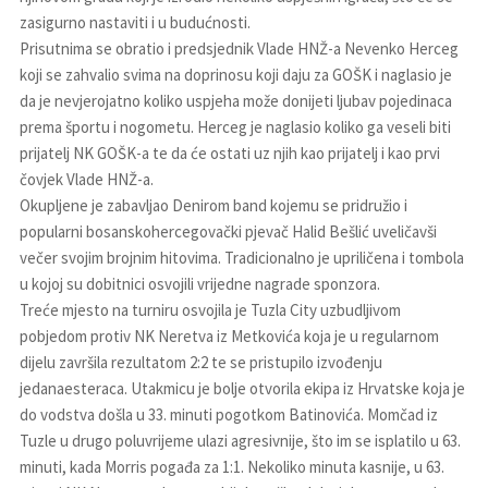
zasigurno nastaviti i u budućnosti.
Prisutnima se obratio i predsjednik Vlade HNŽ-a Nevenko Herceg
koji se zahvalio svima na doprinosu koji daju za GOŠK i naglasio je
da je nevjerojatno koliko uspjeha može donijeti ljubav pojedinaca
prema športu i nogometu. Herceg je naglasio koliko ga veseli biti
prijatelj NK GOŠK-a te da će ostati uz njih kao prijatelj i kao prvi
čovjek Vlade HNŽ-a.
Okupljene je zabavljao Denirom band kojemu se pridružio i
popularni bosanskohercegovački pjevač Halid Bešlić uveličavši
večer svojim brojnim hitovima. Tradicionalno je upriličena i tombola
u kojoj su dobitnici osvojili vrijedne nagrade sponzora.
Treće mjesto na turniru osvojila je Tuzla City uzbudljivom
pobjedom protiv NK Neretva iz Metkovića koja je u regularnom
dijelu završila rezultatom 2:2 te se pristupilo izvođenju
jedanaesteraca. Utakmicu je bolje otvorila ekipa iz Hrvatske koja je
do vodstva došla u 33. minuti pogotkom Batinovića. Momčad iz
Tuzle u drugo poluvrijeme ulazi agresivnije, što im se isplatilo u 63.
minuti, kada Morris pogađa za 1:1. Nekoliko minuta kasnije, u 63.