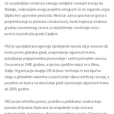
će se poboljšati struktura samoga zemljišta i smanjiti erozija tla.
Nadalje, realizacijom ovoga projekta omogućit će se organski uzgoj
biljaka bez upotrebe pesticida. Ministar Jurica upoznao je gosta s
projektima koji su planirani u budućnosti, među kojima je istaknuo
gradnju suvremenog centra za skladištenje i sortiranje voća i
povrća na području grada Čapljine.
FAO je specijalizirana agencija Ujedinjenih naroda čiji je osnovni cilj
borba protiv globalne gladi, unapređenje sigurnosti hrane,
poboljšanje poljoprivredne proizvodnje i zaštita prirodnih resursa.
Osnovana je 1945. godine, a njezino sjedište nalazi se u Rimu,
Italija. Organizacija okuplja 195 država i teritorija te ima ključnu
ulogu u globalnim naporima za postizanje ciljeva održivog razvoja, a
posebno se bazira na okončanje gladi i postizanje sigurnosti hrane
do 2030. godine.
FAO pruža tehničku pomoć, podršku u politikama i analize koje
pomažu državama članicama da unaprijede svoje sustave
poljoprivrede, šumarstva, ribarstva i ruralnog razvoja. Organizacija