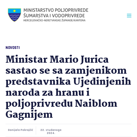
NOVOSTI
Ministar Mario Jurica
sastao se sa zamjenikom
predstavnika Ujedinjenih
naroda za hranu i
poljoprivredu Naiblom
Gagnijem
Danijela Pokrajčić
22. studenoga
2024.