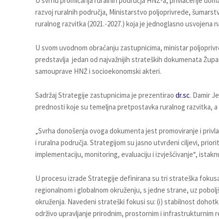
U svrhu promicanja ruralnih područja HNŽ-a, privlačenje domać
razvoj ruralnih područja, Ministarstvo poljoprivrede, šumarstv
ruralnog razvitka (2021.-2027.) koja je jednoglasno usvojena n
U svom uvodnom obraćanju zastupnicima, ministar poljoprivr
predstavlja jedan od najvažnijih strateških dokumenata Župani
samouprave HNŽ i socioekonomski akteri.
Sadržaj Strategije zastupnicima je prezentirao
dr.sc
. Damir J
prednosti koje su temeljna pretpostavka ruralnog razvitka, a
„Svrha donošenja ovoga dokumenta jest promoviranje i privla
i ruralna područja. Strategijom su jasno utvrđeni ciljevi, priorit
implementaciju, monitoring, evaluaciju i izvješćivanje“, istakn
U procesu izrade Strategije definirana su tri strateška fokusa,
regionalnom i globalnom okruženju, s jedne strane, uz poboljša
okruženja. Navedeni strateški fokusi su: (i) stabilnost dohotk
održivo upravljanje prirodnim, prostornim i infrastrukturnim res