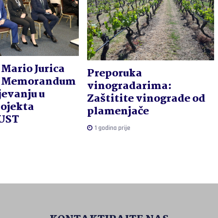
 Mario Jurica
Preporuka
o Memorandum
vinogradarima:
jevanju u
Zaštitite vinograde od
rojekta
plamenjače
UST
1 godina prije