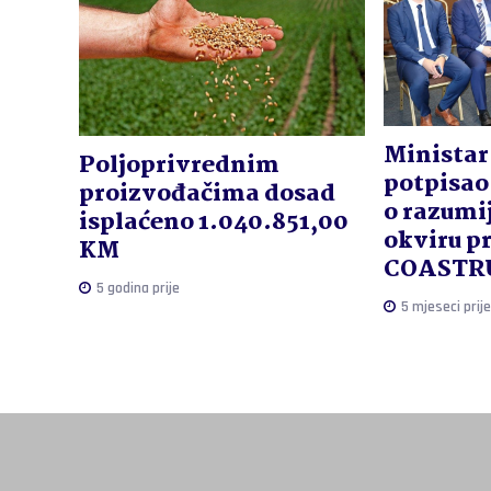
Ministar
Poljoprivrednim
potpisa
proizvođačima dosad
o razumi
isplaćeno 1.040.851,00
okviru p
KM
COASTR
5 godina prije
5 mjeseci prije