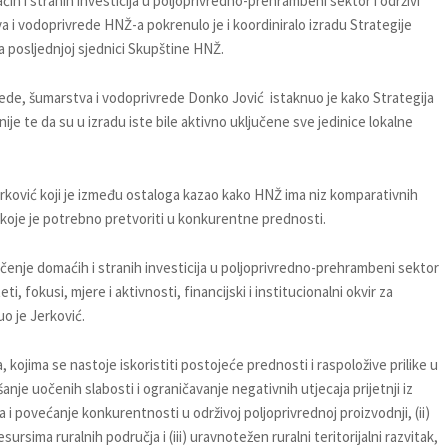
ih i stranih investicija u poljoprivredno-prehrambeni sektor i održivi
a i vodoprivrede HNŽ-a pokrenulo je i koordiniralo izradu Strategije
a posljednjoj sjednici Skupštine HNŽ.
ede, šumarstva i vodoprivrede Donko Jović istaknuo je kako Strategija
je te da su u izradu iste bile aktivno uključene sve jedinice lokalne
erković koji je između ostaloga kazao kako HNŽ ima niz komparativnih
 koje je potrebno pretvoriti u konkurentne prednosti.
čenje domaćih i stranih investicija u poljoprivredno-prehrambeni sektor
eti, fokusi, mjere i aktivnosti, financijski i institucionalni okvir za
uo je Jerković.
 kojima se nastoje iskoristiti postojeće prednosti i raspoložive prilike u
nje uočenih slabosti i ograničavanje negativnih utjecaja prijetnji iz
a i povećanje konkurentnosti u održivoj poljoprivrednoj proizvodnji, (ii)
ursima ruralnih područja i (iii) uravnotežen ruralni teritorijalni razvitak,