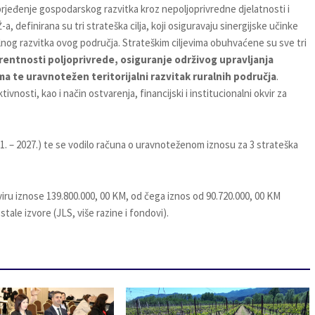
prjeđenje gospodarskog razvitka kroz nepoljoprivredne djelatnosti i
a, definirana su tri strateška cilja, koji osiguravaju sinergijske učinke
nog razvitka ovog područja. Strateškim ciljevima obuhvaćene su sve tri
entnosti poljoprivrede, osiguranje održivog upravljanja
a te uravnotežen teritorijalni razvitak ruralnih područja
.
ivnosti, kao i način ostvarenja, financijski i institucionalni okvir za
021. – 2027.) te se vodilo računa o uravnoteženom iznosu za 3 strateška
ru iznose 139.800.000, 00 KM, od čega iznos od 90.720.000, 00 KM
ale izvore (JLS, više razine i fondovi).