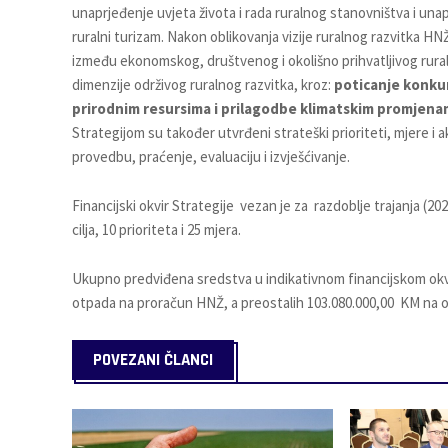
unaprjeđenje uvjeta života i rada ruralnog stanovništva i una
ruralni turizam. Nakon oblikovanja vizije ruralnog razvitka HNŽ-
između ekonomskog, društvenog i okolišno prihvatljivog rural
dimenzije održivog ruralnog razvitka, kroz:
poticanje konkur
prirodnim resursima i prilagodbe klimatskim promjenam
Strategijom su također utvrđeni strateški prioriteti, mjere i akt
provedbu, praćenje, evaluaciju i izvješćivanje.
Financijski okvir Strategije vezan je za razdoblje trajanja (2
cilja, 10 prioriteta i 25 mjera.
Ukupno predviđena sredstva u indikativnom financijskom okvi
otpada na proračun HNŽ, a preostalih 103.080.000,00 KM na ost
POVEZANI ČLANCI