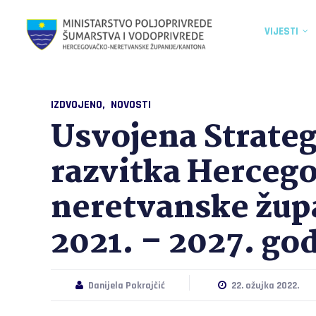
VIJESTI
IZDVOJENO
NOVOSTI
Usvojena Strateg
razvitka Herceg
neretvanske župa
2021. – 2027. go
Danijela Pokrajčić
22. ožujka 2022.